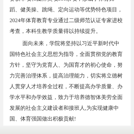
蹈、健美操、跳绳、定向运动等优势特色项目
，
2024年体育教育专业通过二级师范认证专家进校
考查，
本科生教学质量得以持续提升。
面向未来，学院将坚持以习近平新时代中
国特色社会主义思想为指导，全面贯彻党的教育
方针，坚守为党育人、为国育才的初心使命，努
力完善治理体系，提高治理能力，切实将立德树
人贯穿人才培养全过程，不断提高办学质量、办
学水平和办学效益，致力于培养德智体美劳全面
发展的社会主义建设者和接班人
,为实现健康中
国、体育强国做出积极贡献
!