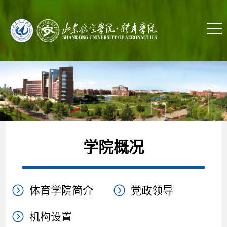
学院概况
体育学院简介
党政领导
机构设置