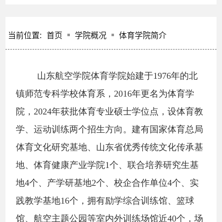
当前位置:
首页
学院概况
体育学院简介
山东航空学院体育学院始建于
1976年的北
镇师范专科学校体育系，2016年更名为体育学
院，2024年获批体育专业硕士学位点，设体育教
学、运动训练两个招生方向。建有国家体育总局
体育文化研究基地、山东省优秀传统文化传承基
地、体育健康产业学院1个、联合培养研究生基
地
4
个、产学研基地
2个、校企合作单位4个、实
践教学基地16个，拥有励学综合训练馆、篮球
馆、航空主题公园等室内外训练场馆近40个，场