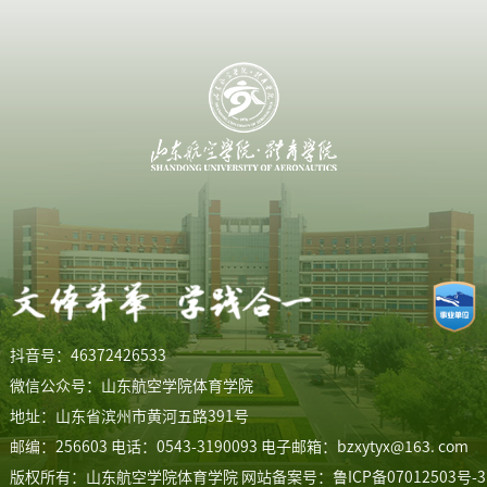
抖音号：46372426533
微信公众号：山东航空学院体育学院
地址：山东省滨州市黄河五路391号
邮编：256603 电话：0543-3190093 电子邮箱：bzxytyx@163. com
版权所有：山东航空学院体育学院
网站备案号：鲁ICP备07012503号-3