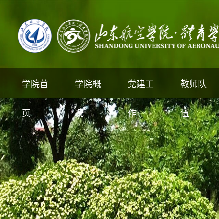
学院首
学院概
党建工
教师队
页
况
作
伍