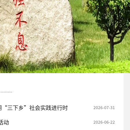
期“三下乡”社会实践进行时
2026-07-31
活动
2026-06-22