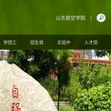
山东航空学院
|
学团工
招生就
实验中
人才招
作
业
心
聘