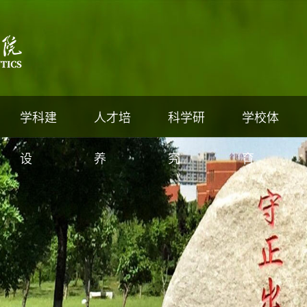
学科建
人才培
科学研
学校体
设
养
究
育