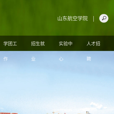
山东航空学院
|
学团工
招生就
实验中
人才招
作
业
心
聘