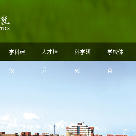
学科建
人才培
科学研
学校体
设
养
究
育