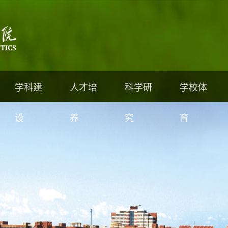
学科建
人才培
科学研
学校体
设
养
究
育