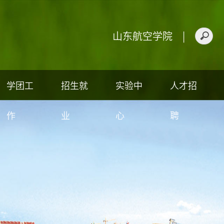
山东航空学院
|
学团工
招生就
实验中
人才招
作
业
心
聘