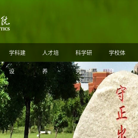
学科建
人才培
科学研
学校体
设
养
究
育