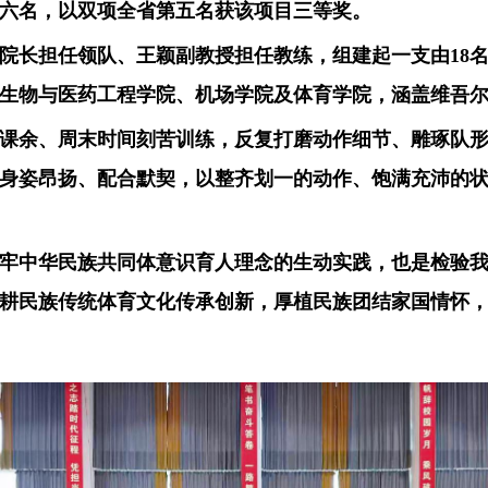
六名，以双项全省第五名获该项目三等奖。
院长担任领队、王颖副教授担任教练，组建起一支由
18
生物与医药工程学院、机场学院及体育学院，涵盖维吾
课余、周末时间刻苦训练，反复打磨动作细节、雕琢队
身姿昂扬、配合默契，以整齐划一的动作、饱满充沛的
牢中华民族共同体意识育人理念的生动实践，也是检验
耕民族传统体育文化传承创新，厚植民族团结家国情怀