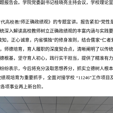
题报告会。学院党委副书记桂晓亮主持会议，学校理论
时代高校教
!
师正确政绩观》的专题宣讲。报告紧扣
“
党性
统深入解读高校教师树立正确政绩观的丰富内涵与实践
致知，正心诚意，内省慎独
”
的修身准则，结合儒家
“
仁者
，师德培育，育人履职的深度契合点，清晰阐明了以传
德根基，坚守育人初心，践行实干担当
，
提供了精准有
纷纷表示，今后
将充分汲取思想养分，抓实立德树人根
政绩观培育为重要抓手
，
全面对接学校 “
11246”
工作
项目
院各项事业
再上新台阶
。