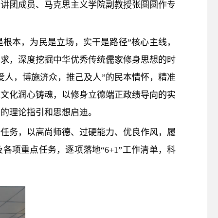
宣讲团成员、马克思主义学院副教授张圆圆作专
是根本，为民是立场，实干是路径
”
核心主线，
要求，深度挖掘中华优秀传统儒家修身思想的时
爱人，博施济众，推己及人
”
的民本情怀，精准
统文化润心铸魂，以修身立德端正政绩导向的实
力的理论指引和思想启迪。
本任务
，
以高尚师德、过硬能力、优良作风
，
履
及各项重点任务，逐项落地“
6+1”
工作清单，科