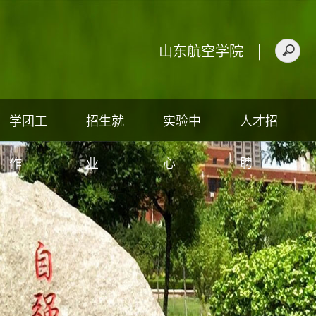
山东航空学院
|
学团工
招生就
实验中
人才招
作
业
心
聘