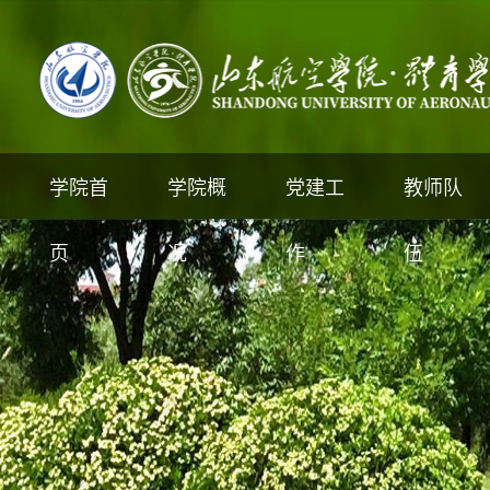
学院首
学院概
党建工
教师队
页
况
作
伍